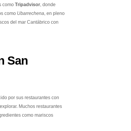
as como
Tripadvisor
, donde
tios como
Ubarrechena
, en pleno
escos del mar Cantábrico con
n San
cido por sus restaurantes con
a explorar. Muchos restaurantes
ngredientes como mariscos