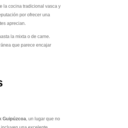
 la cocina tradicional vasca y
putación por ofrecer una
tes aprecian.
asta la mixta o de carne.
erránea que parece encajar
s
k Guipúzcoa
, un lugar que no
e incluyen una excelente