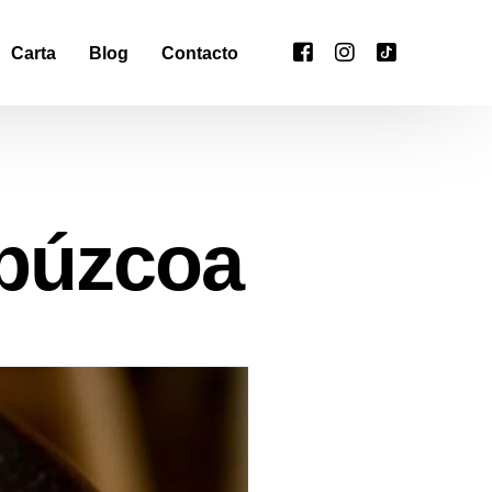
Carta
Blog
Contacto
ipúzcoa