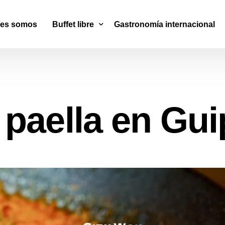
nes somos
Buffet libre
Gastronomía internacional
Wok & Sushi
Cocina Mediterránea
paella en Gu
Parrilla Argentina