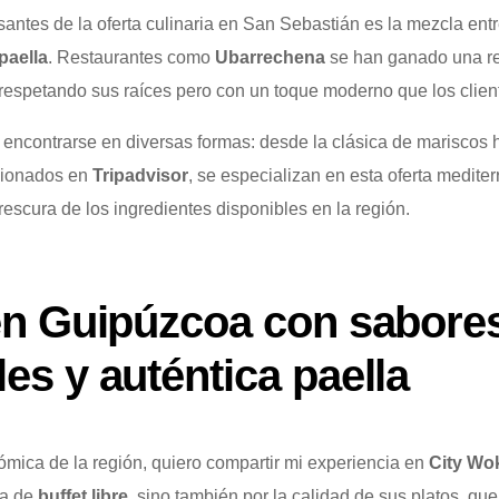
antes de la oferta culinaria en San Sebastián es la mezcla entre
paella
. Restaurantes como
Ubarrechena
se han ganado una re
, respetando sus raíces pero con un toque moderno que los clien
encontrarse en diversas formas: desde la clásica de mariscos h
cionados en
Tripadvisor
, se especializan en esta oferta medit
rescura de los ingredientes disponibles en la región.
 en Guipúzcoa con sabore
les y auténtica paella
ómica de la región, quiero compartir mi experiencia en
City Wo
ta de
buffet libre
, sino también por la calidad de sus platos, qu