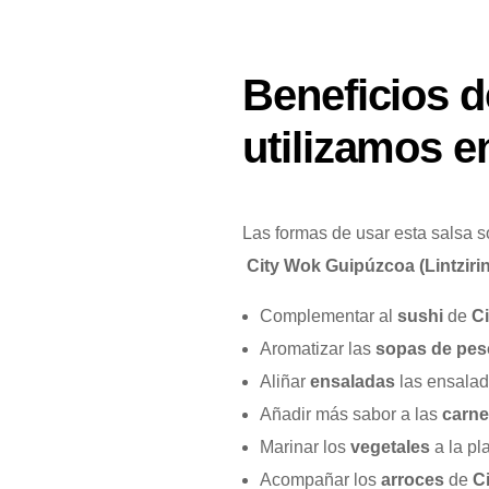
Beneficios d
utilizamos e
Las formas de usar esta salsa s
City Wok Guipúzcoa (Lintzirin
Complementar al
sushi
de
Ci
Aromatizar las
sopas de pe
Aliñar
ensaladas
las ensala
Añadir más sabor a las
carn
Marinar los
vegetales
a la pl
Acompañar los
arroces
de
Ci