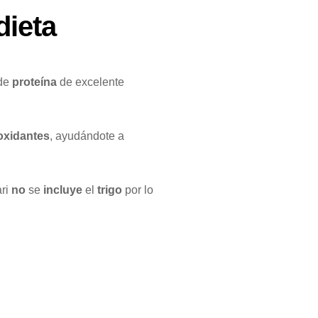
dieta
 de
proteína
de excelente
oxidantes
, ayudándote a
ari
no
se
incluye
el
trigo
por lo