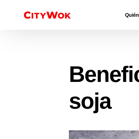
Quié
Benefic
soja