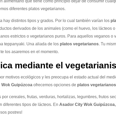
n alimentario que tiene como principio dejar de consumir cualqu
mos diferentes platos vegetarianos.
a hay distintos tipos y grados. Por lo cual también varían los
pl
uctos derivados de los animales (como el huevo, los lácteos o 
nos estrictos o vegetarianos puros. Para aquellos veganos o v
a teppanyaki. Una aliada de los
platos vegetarianos
. Tu mism
 te los asaremos en el momento.
ca mediante el vegetarian
or motivos ecológicos y les preocupa el estado actual del med
y Wok Guipúzcoa
ofrecemos opciones de
platos vegetarianos
or cereales, frutas, verduras, hortalizas, legumbres, frutos 
diferentes tipos de lácteos
.
En
Asador City Wok Guipúzcoa,
sos postres!