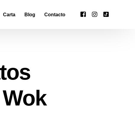
Carta
Blog
Contacto
atos
y Wok