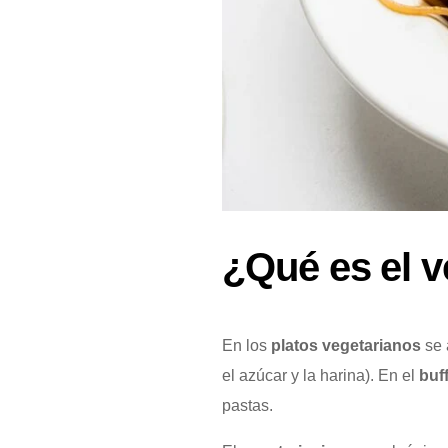
¿Qué es el 
En los
platos vegetarianos
se 
el azúcar y la harina). En el
buf
pastas.