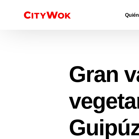
Quié
Gran v
vegeta
Guipú