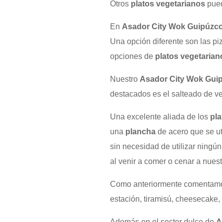
Otros
platos vegetarianos
pued
En
Asador City Wok Guipúzc
Una opción diferente son las p
opciones de
platos vegetarian
Nuestro
Asador City Wok Gui
destacados es el salteado de ve
Una excelente aliada de los
pla
una
plancha
de acero que se ut
sin necesidad de utilizar ningún
al venir a comer o cenar a nues
Como anteriormente comentam
estación, tiramisú, cheesecake, b
Además en el sector dulce de
A