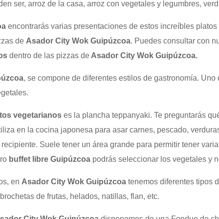
en ser, arroz de la casa, arroz con vegetales y legumbres, verd
oa
encontrarás varias presentaciones de estos increíbles platos
izzas de
Asador City Wok Guipúzcoa
. Puedes consultar con nu
os
dentro de las pizzas de
Asador City Wok Guipúzcoa.
púzcoa
, se compone de diferentes estilos de gastronomía. Uno
getales.
tos vegetarianos
es la plancha teppanyaki. Te preguntarás qué
iliza en la cocina japonesa para asar carnes, pescado, verduras 
 recipiente. Suele tener un área grande para permitir tener vari
tro
buffet libre Guipúzcoa
podrás seleccionar los vegetales y n
os, en
Asador City Wok Guipúzcoa
tenemos diferentes tipos d
rochetas de frutas, helados, natillas, flan, etc.
sador City Wok Guipúzcoa
disponemos de una Fondue de cho