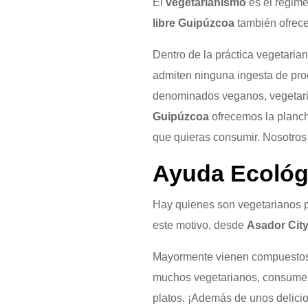
El
vegetarianismo
es el régime
libre Guipúzcoa
también ofrece
Dentro de la práctica vegetarian
admiten ninguna ingesta de prod
denominados veganos, vegetaria
Guipúzcoa
ofrecemos la planch
que quieras consumir. Nosotros
Ayuda Ecológi
Hay quienes son vegetarianos p
este motivo, desde
Asador Cit
Mayormente vienen compuestos p
muchos vegetarianos, consumen 
platos. ¡Además de unos delicio