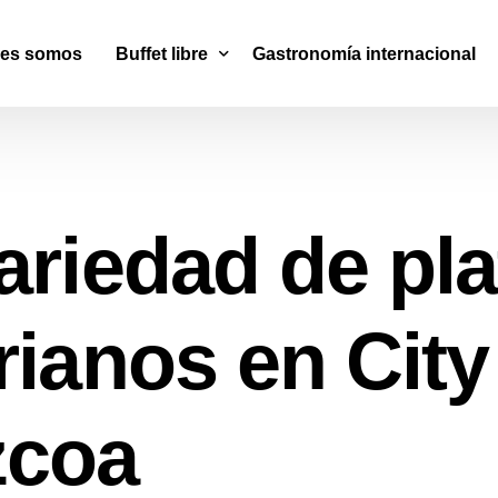
nes somos
Buffet libre
Gastronomía internacional
Wok & Sushi
Cocina Mediterránea
ariedad de pl
Parrilla Argentina
rianos en Cit
zcoa