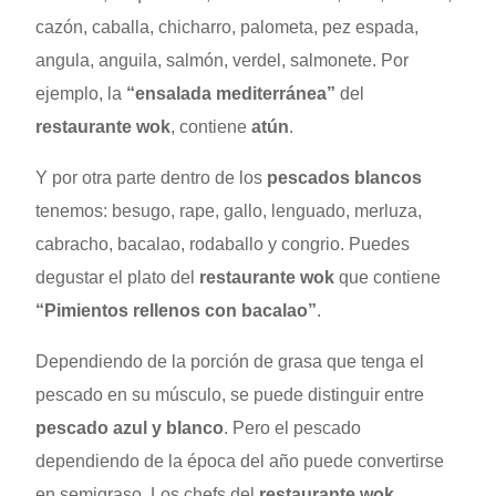
cazón, caballa, chicharro, palometa, pez espada,
angula, anguila, salmón, verdel, salmonete. Por
ejemplo, la
“ensalada mediterránea”
del
restaurante wok
, contiene
atún
.
Y por otra parte dentro de los
pescados blancos
tenemos: besugo, rape, gallo, lenguado, merluza,
cabracho, bacalao, rodaballo y congrio. Puedes
degustar el plato del
restaurante wok
que contiene
“Pimientos rellenos con bacalao”
.
Dependiendo de la porción de grasa que tenga el
pescado en su músculo, se puede distinguir entre
pescado azul y blanco
. Pero el pescado
dependiendo de la época del año puede convertirse
en semigraso. Los chefs del
restaurante wok
,