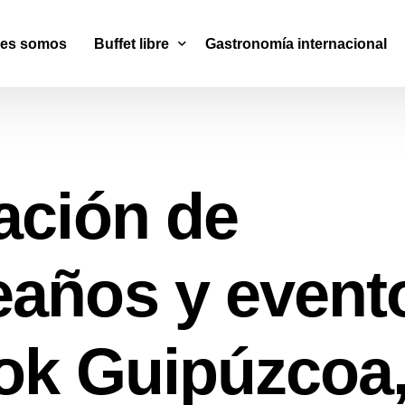
nes somos
Buffet libre
Gastronomía internacional
Wok & Sushi
Cocina Mediterránea
ación de
Parrilla Argentina
años y event
ok Guipúzcoa