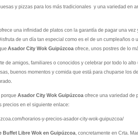
guesas y pizzas para los más tradicionales y una variedad en a
frece una infinidad de platos con la garantía de pagar una vez 
 Disfruta de un día tan especial como es el de un cumpleaños o 
 que
Asador City Wok Guipúzcoa
ofrece, unos postres de lo más
e de amigos, familiares o conocidos y celebrar por todo lo alt
risas, buenos momentos y comida que está para chuparse los 
urado.
s porque
Asador City Wok Guipúzcoa
ofrece una variedad de p
s precios en el siguiente enlace:
zcoa.com/horarios-y-precios-asador-city-wok-guipuzcoa/
e Buffet Libre Wok en Guipúzcoa
, concretamente en Crta. Mad