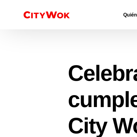
Quié
Celebr
cumple
City W