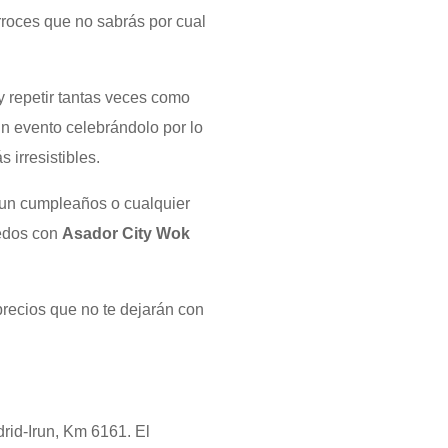
rroces que no sabrás por cual
y repetir tantas veces como
un evento celebrándolo por lo
 irresistibles.
o un cumpleaños o cualquier
dedos con
Asador City Wok
recios que no te dejarán con
rid-Irun, Km 6161. El