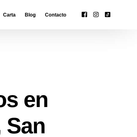
Carta
Blog
Contacto
os en
, San