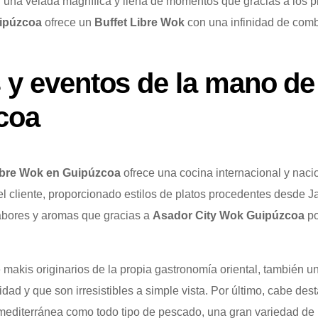
una velada magnífica y llena de momentos que gracias a los p
uipúzcoa
ofrece un
Buffet Libre Wok
con una infinidad de comb
y eventos de la mano de
coa
ibre Wok en Guipúzcoa
ofrece una cocina internacional y nacio
el cliente, proporcionado estilos de platos procedentes desde J
bores y aromas que gracias a
Asador City Wok Guipúzcoa
po
akis originarios de la propia gastronomía oriental, también u
idad y que son irresistibles a simple vista. Por último, cabe des
 mediterránea como todo tipo de pescado, una gran variedad de