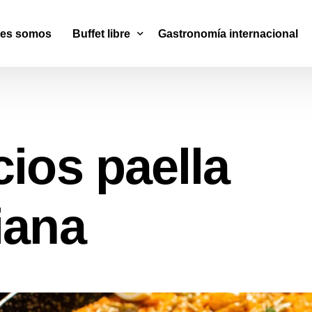
nes somos
Buffet libre
Gastronomía internacional
Wok & Sushi
Cocina Mediterránea
cios paella
Parrilla Argentina
iana