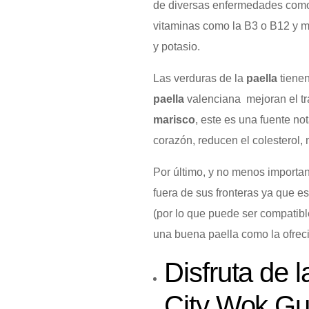
de diversas enfermedades como 
vitaminas como la B3 o B12 y mi
y potasio.
Las verduras de la
paella
tienen
paella
valenciana mejoran el trán
marisco
, este es una fuente n
corazón, reducen el colesterol,
Por último, y no menos importan
fuera de sus fronteras ya que e
(por lo que puede ser compatible
una buena paella como la ofrec
Disfruta de 
City Wok Gu