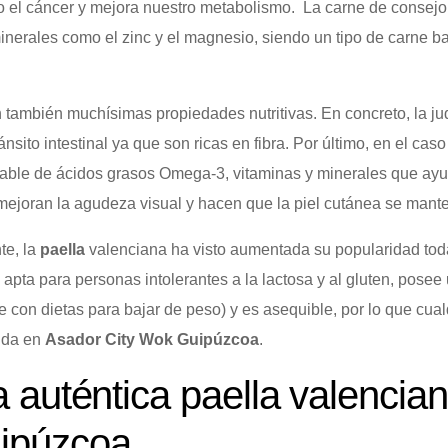
el cáncer y mejora nuestro metabolismo. La carne de consejo, 
nerales como el zinc y el magnesio, siendo un tipo de carne ba
 también muchísimas propiedades nutritivas. En concreto, la jud
sito intestinal ya que son ricas en fibra. Por último, en el cas
otable de ácidos grasos Omega-3, vitaminas y minerales que ay
 mejoran la agudeza visual y hacen que la piel cutánea se mant
te, la
paella
valenciana ha visto aumentada su popularidad to
s apta para personas intolerantes a la lactosa y al gluten, pos
 con dietas para bajar de peso) y es asequible, por lo que cualq
ida en
Asador City Wok Guipúzcoa
.
la auténtica paella valenci
ipúzcoa