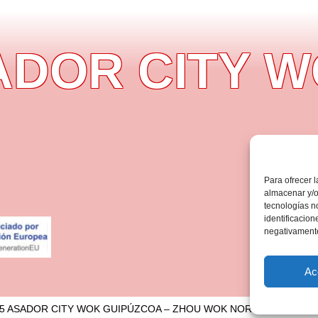
OR CITY WO
Para ofrecer 
almacenar y/o
tecnologías n
identificacion
negativamente 
Ac
25 ASADOR CITY WOK GUIPÚZCOA – ZHOU WOK NORTE SL – B-751