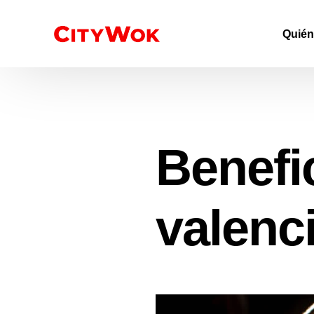
Quié
Benefi
valenc